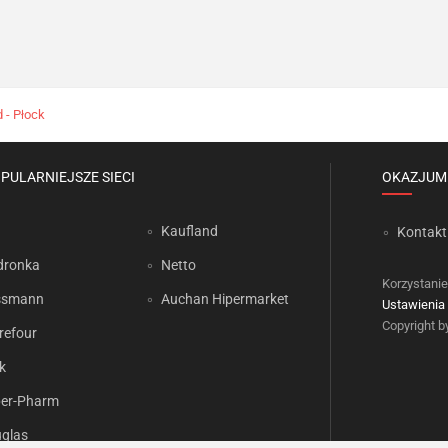
 - Płock
PULARNIEJSZE SIECI
OKAZJUM
Kaufland
Kontakt
dronka
Netto
Korzystanie
ssmann
Auchan Hipermarket
Ustawienia 
Copyright 
refour
k
er-Pharm
glas