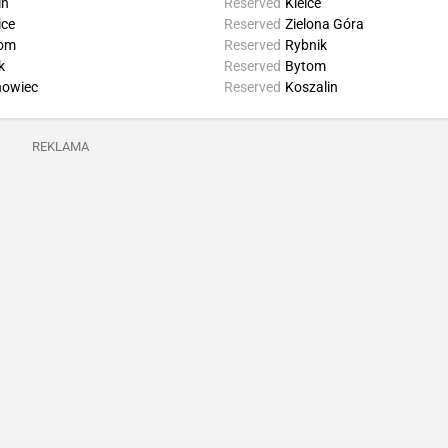
in
Reserved
Kielce
ice
Reserved
Zielona Góra
om
Reserved
Rybnik
k
Reserved
Bytom
nowiec
Reserved
Koszalin
REKLAMA