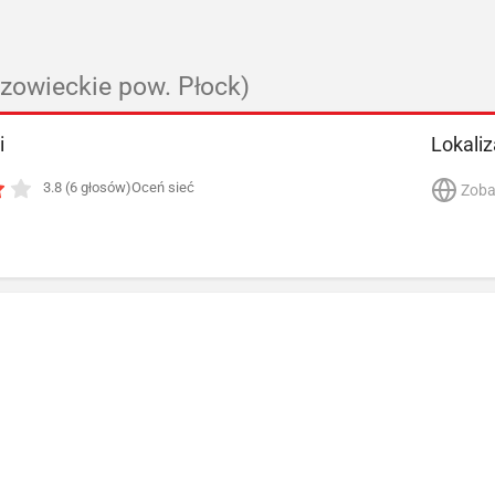
zowieckie pow. Płock)
i
Lokaliz
3.8 (6 głosów)
Oceń sieć
Zoba