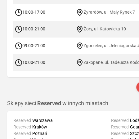
10:00-17:00
Żyrardów, ul. Mały Rynek 7
10:00-21:00
Żory, ul. Katowicka 10
09:00-21:00
Zgorzelec, ul. Jeleniogórska 
10:00-21:00
Zakopane, ul. Tadeusza Kośc
Sklepy sieci
Reserved
w innych miastach
Reserved
Warszawa
Reserved
Łód
Reserved
Kraków
Reserved
Gda
Reserved
Poznań
Reserved
Szcz