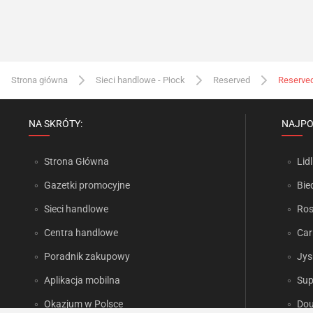
Strona główna
Sieci handlowe - Płock
Reserved
Reserved
NA SKRÓTY:
NAJPO
Strona Główna
Lidl
Gazetki promocyjne
Bie
Sieci handlowe
Ro
Centra handlowe
Car
Poradnik zakupowy
Jys
Aplikacja mobilna
Sup
Okazjum w Polsce
Dou