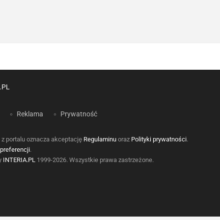
.PL
Reklama
Prywatność
 z portalu oznacza akceptację
Regulaminu
oraz
Polityki prywatności
.
preferencji
.
by
INTERIA.PL
1999-2026. Wszystkie prawa zastrzeżone.