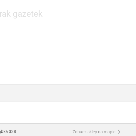
rak gazetek
ąbka 338
Zobacz sklep na mapie