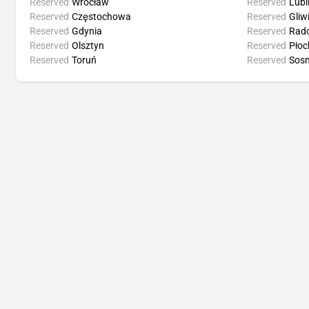
Reserved
Wrocław
Reserved
Lubl
Reserved
Częstochowa
Reserved
Gliw
Reserved
Gdynia
Reserved
Rad
Reserved
Olsztyn
Reserved
Płoc
Reserved
Toruń
Reserved
Sos