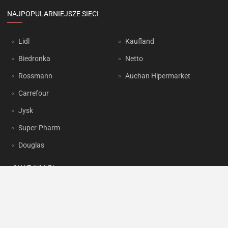
NAJPOPULARNIEJSZE SIECI
Lidl
Kaufland
Biedronka
Netto
Rossmann
Auchan Hipermarket
Carrefour
Jysk
Super-Pharm
Douglas
OKAZJUM.PL
Kontakt
Reklama
Prywatność
Korzystanie z portalu oznacza akceptację
Regulaminu
oraz
Polityki