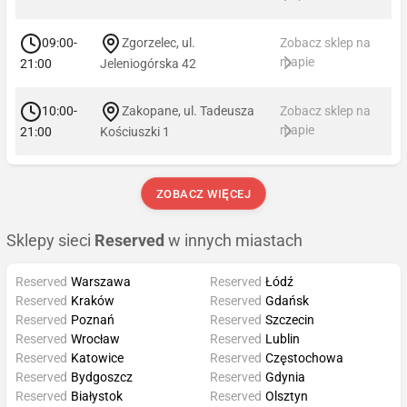
09:00-
Zgorzelec, ul.
Zobacz sklep na
mapie
21:00
Jeleniogórska 42
10:00-
Zakopane, ul. Tadeusza
Zobacz sklep na
mapie
21:00
Kościuszki 1
ZOBACZ WIĘCEJ
Sklepy sieci
Reserved
w innych miastach
Reserved
Warszawa
Reserved
Łódź
Reserved
Kraków
Reserved
Gdańsk
Reserved
Poznań
Reserved
Szczecin
Reserved
Wrocław
Reserved
Lublin
Reserved
Katowice
Reserved
Częstochowa
Reserved
Bydgoszcz
Reserved
Gdynia
Reserved
Białystok
Reserved
Olsztyn