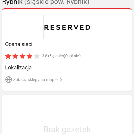
Rybnik
(śląskie pow. Rybnik)
Ocena sieci
3.8 (6 głosów)
Oceń sieć
Lokalizacja
Zobacz sklepy na mapie
Brak gazetek