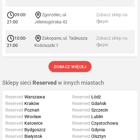
09:00-
Zgorzelec, ul.
Zobacz sklep na
mapie
21:00
Jeleniogórska 42
10:00-
Zakopane, ul. Tadeusza
Zobacz sklep na
mapie
21:00
Kościuszki 1
ZOBACZ WIĘCEJ
Sklepy sieci
Reserved
w innych miastach
Reserved
Warszawa
Reserved
Łódź
Reserved
Kraków
Reserved
Gdańsk
Reserved
Poznań
Reserved
Szczecin
Reserved
Wrocław
Reserved
Lublin
Reserved
Katowice
Reserved
Częstochowa
Reserved
Bydgoszcz
Reserved
Gdynia
Reserved
Białystok
Reserved
Olsztyn