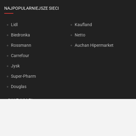
NAJPOPULARNIEJSZE SIECI
Lidl
Kaufland
Biedronka
Netto
Rossmann
Auchan Hipermarket
Carrefour
Jysk
Super-Pharm
Douglas
OKAZJUM.PL
Kontakt
Reklama
Prywatność
Korzystanie z portalu oznacza akceptację
Regulaminu
oraz
Polityki