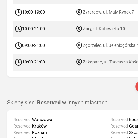
10:00-19:00
Żyrardów, ul. Mały Rynek 7
10:00-21:00
Żory, ul. Katowicka 10
09:00-21:00
Zgorzelec, ul. Jeleniogórska 
10:00-21:00
Zakopane, ul. Tadeusza Kośc
Sklepy sieci
Reserved
w innych miastach
Reserved
Warszawa
Reserved
Łód
Reserved
Kraków
Reserved
Gda
Reserved
Poznań
Reserved
Szcz