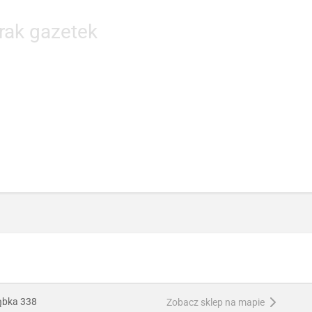
rak gazetek
ąbka 338
Zobacz sklep na mapie