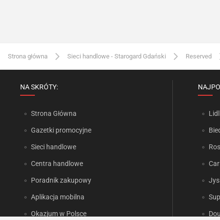
Strona główna
Sieci handlowe - Starogard Gdański
Reserved
NA SKRÓTY:
NAJPO
Strona Główna
Lidl
Gazetki promocyjne
Bie
Sieci handlowe
Ro
Centra handlowe
Car
Poradnik zakupowy
Jys
Aplikacja mobilna
Sup
Okazjum w Polsce
Dou