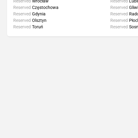
Reserved
Wrocław
Reserved
Lubl
Reserved
Częstochowa
Reserved
Gliw
Reserved
Gdynia
Reserved
Rad
Reserved
Olsztyn
Reserved
Płoc
Reserved
Toruń
Reserved
Sos