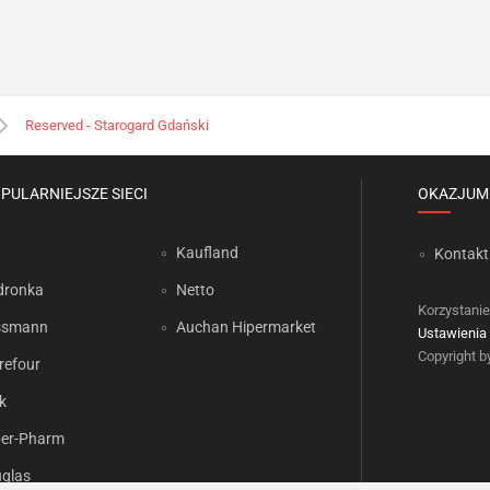
Reserved - Starogard Gdański
PULARNIEJSZE SIECI
OKAZJUM
Kaufland
Kontakt
dronka
Netto
Korzystanie
ssmann
Auchan Hipermarket
Ustawienia 
Copyright 
refour
k
er-Pharm
glas