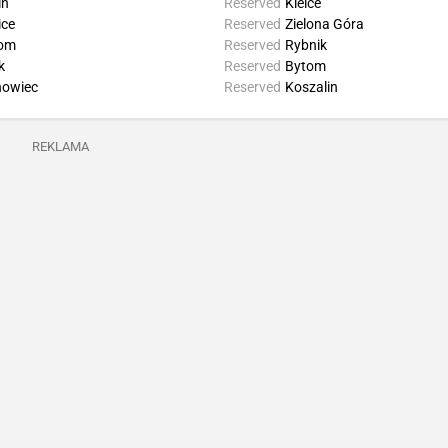
in
Reserved
Kielce
ice
Reserved
Zielona Góra
om
Reserved
Rybnik
k
Reserved
Bytom
nowiec
Reserved
Koszalin
REKLAMA