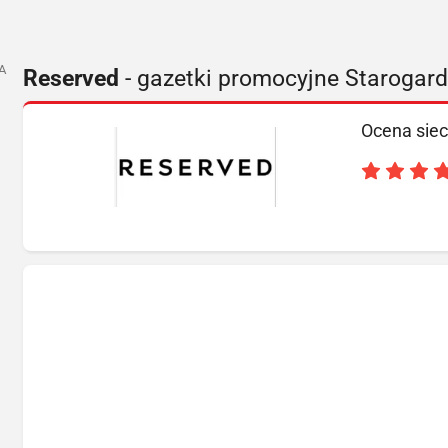
A
Reserved
- gazetki promocyjne Starogar
Ocena siec