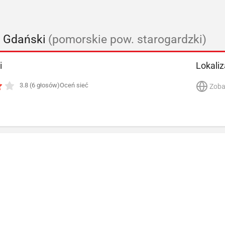
d Gdański
(pomorskie pow. starogardzki)
i
Lokaliz
3.8 (6 głosów)
Oceń sieć
Zoba