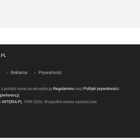
.PL
Reklama
Prywatność
 z portalu oznacza akceptację
Regulaminu
oraz
Polityki prywatności
.
preferencji
.
by
INTERIA.PL
1999-2026. Wszystkie prawa zastrzeżone.