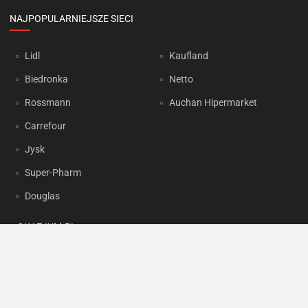
NAJPOPULARNIEJSZE SIECI
Lidl
Kaufland
Biedronka
Netto
Rossmann
Auchan Hipermarket
Carrefour
Jysk
Super-Pharm
Douglas
OKAZJUM.PL
Kontakt
Reklama
Prywatność
Korzystanie z portalu oznacza akceptację
Regulaminu
oraz
Polityki