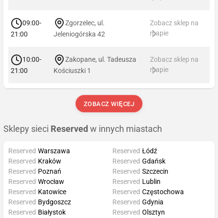
09:00-
Zgorzelec, ul.
Zobacz sklep na
mapie
21:00
Jeleniogórska 42
10:00-
Zakopane, ul. Tadeusza
Zobacz sklep na
mapie
21:00
Kościuszki 1
ZOBACZ WIĘCEJ
Sklepy sieci
Reserved
w innych miastach
Reserved
Warszawa
Reserved
Łódź
Reserved
Kraków
Reserved
Gdańsk
Reserved
Poznań
Reserved
Szczecin
Reserved
Wrocław
Reserved
Lublin
Reserved
Katowice
Reserved
Częstochowa
Reserved
Bydgoszcz
Reserved
Gdynia
Reserved
Białystok
Reserved
Olsztyn