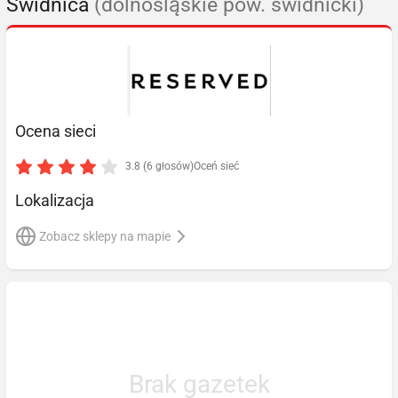
Świdnica
(dolnośląskie pow. świdnicki)
Ocena sieci
3.8 (6 głosów)
Oceń sieć
Lokalizacja
Zobacz sklepy na mapie
Brak gazetek