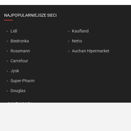
NAJPOPULARNIEJSZE SIECI
Lidl
Kaufland
Biedronka
Netto
Rossmann
Auchan Hipermarket
Carrefour
Jysk
Super-Pharm
Douglas
OKAZJUM.PL
Kontakt
Reklama
Prywatność