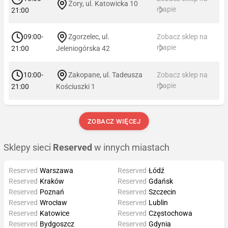
Żory, ul. Katowicka 10
mapie
21:00
09:00-
Zgorzelec, ul.
Zobacz sklep na
mapie
21:00
Jeleniogórska 42
10:00-
Zakopane, ul. Tadeusza
Zobacz sklep na
mapie
21:00
Kościuszki 1
ZOBACZ WIĘCEJ
Sklepy sieci
Reserved
w innych miastach
Reserved
Warszawa
Reserved
Łódź
Reserved
Kraków
Reserved
Gdańsk
Reserved
Poznań
Reserved
Szczecin
Reserved
Wrocław
Reserved
Lublin
Reserved
Katowice
Reserved
Częstochowa
Reserved
Bydgoszcz
Reserved
Gdynia