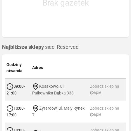
Brak gazetek
Najbliższe sklepy
sieci Reserved
Godziny
Adres
otwarcia
09:00-
Kosakowo, ul.
Zobacz sklep na
mapie
21:00
Pułkownika Dąbka 338
10:00-
Żyrardów, ul. Mały Rynek
Zobacz sklep na
mapie
17:00
7
10:00-
Zobacz sklep na